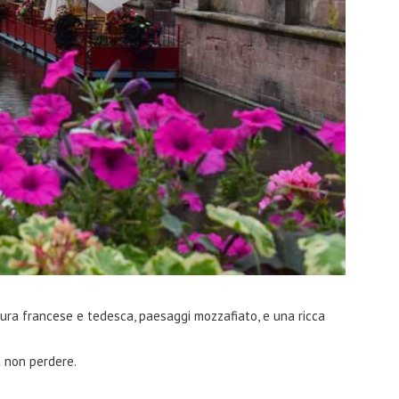
MoltoUomo.it
Souvenir dal Mondo per le Vacanze
ltura francese e tedesca, paesaggi mozzafiato, e una ricca
a non perdere.