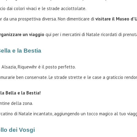
o dai colori vivaci e le strade acciottolate.
r da una prospettiva diversa. Non dimenticare di
visitare il Museo d'
rganizzare un viaggio
qui per i mercatini di Natale ricordati di preno
ella e la Bestia
 Alsazia, Riquewihr è il posto perfetto.
e murarie ben conservate. Le strade strette e le case a graticcio ren
la Bella e la Bestia!
ntine della zona.
ercatino di Natale incantato, aggiungendo un tocco magico al tuo viagg
llo dei Vosgi