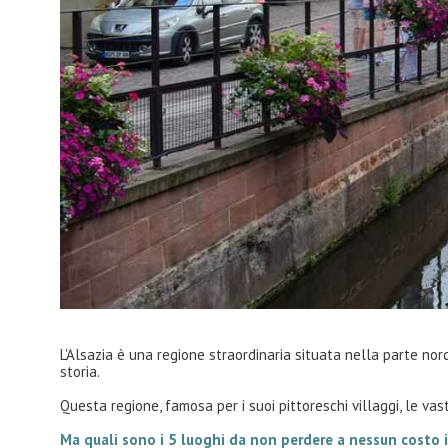
Slovenia
Svezia
Germania
Balcani
Islanda
Irlanda
Polonia
Danimarca
Svizzera
L'Alsazia è una regione straordinaria situata nella parte no
storia.
Questa regione, famosa per i suoi pittoreschi villaggi, le v
Ma quali sono i 5 luoghi da non perdere a nessun costo i