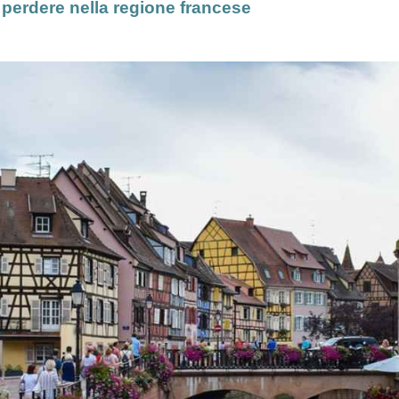
n perdere nella regione francese
Messico
Perù
Austral
Canada
Colombia
Polines
Costa Rica
Bolivia
Guadalupa