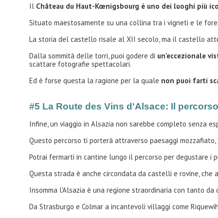
Il
Château du Haut-Kœnigsbourg è uno dei luoghi più icon
Situato maestosamente su una collina tra i vigneti e le fore
La storia del castello risale al XII secolo, ma il castello a
Dalla sommità delle torri, puoi godere di
un'eccezionale vis
scattare fotografie spettacolari.
Ed è forse questa la ragione per la quale
non puoi farti sc
#5 La Route des Vins d'Alsace: Il percorso
Infine, un viaggio in Alsazia non sarebbe completo senza es
Questo percorso ti porterà attraverso paesaggi mozzafiato, vi
Potrai fermarti in cantine lungo il percorso per degustare i pr
Questa strada è anche circondata da castelli e rovine, che a
Insomma l'Alsazia è una regione straordinaria con tanto da of
Da Strasburgo e Colmar a incantevoli villaggi come Riquewih