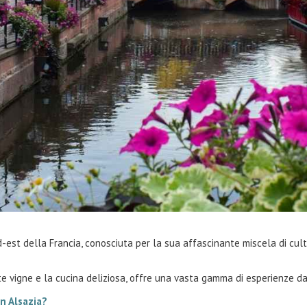
rd-est della Francia, conosciuta per la sua affascinante miscela di cu
aste vigne e la cucina deliziosa, offre una vasta gamma di esperienze d
n Alsazia?