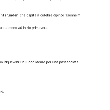
Unterlinden
, che ospita il celebre dipinto "Isenheim
tare almeno ad inizio primavera.
dono Riquewihr un luogo ideale per una passeggiata
io.