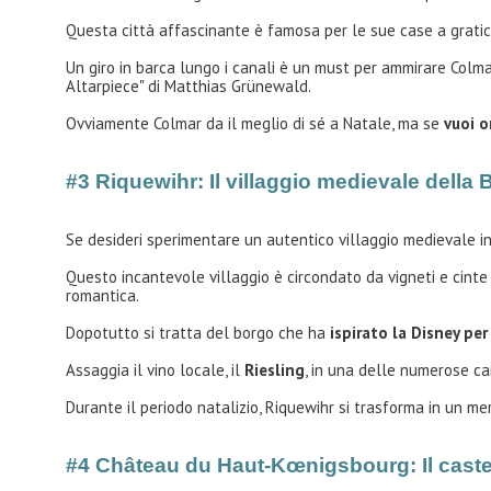
Questa città affascinante è famosa per le sue case a graticci
Un giro in barca lungo i canali è un must per ammirare Colma
Altarpiece" di Matthias Grünewald.
Ovviamente Colmar da il meglio di sé a Natale, ma se
vuoi o
#3 Riquewihr: Il villaggio medievale della B
Se desideri sperimentare un autentico villaggio medievale in
Questo incantevole villaggio è circondato da vigneti e cint
romantica.
Dopotutto si tratta del borgo che ha
ispirato la Disney per 
Assaggia il vino locale, il
Riesling
, in una delle numerose ca
Durante il periodo natalizio, Riquewihr si trasforma in un m
#4 Château du Haut-Kœnigsbourg: Il caste