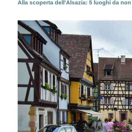
Alla scoperta dell'Alsazia: 5 luoghi da no
Italia
Sud Africa
Taiwan
Francia
Etiopia
Thailandia
Regno Unito
Marocco
Vietnam
Spagna
Namibia
India
Malta
Egitto
Myanmar
Portogallo
Tunisia
Hong Kong
Grecia
Madagascar
Maldive
Belgio
Filippine
Austria
Giappone
Romania
Cambogia
Norvegia