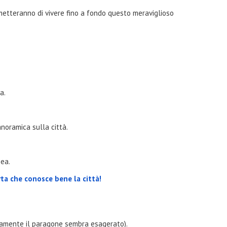
rmetteranno di vivere fino a fondo questo meraviglioso
ca.
anoramica sulla città.
pea.
rta che conosce bene la città!
stamente il paragone sembra esagerato).