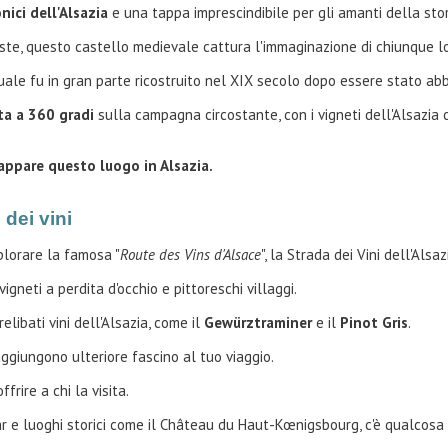
ici dell'Alsazia
e una tappa imprescindibile per gli amanti della stor
ste, questo castello medievale cattura l'immaginazione di chiunque lo 
ttuale fu in gran parte ricostruito nel XIX secolo dopo essere stato a
ta a 360 gradi
sulla campagna circostante, con i vigneti dell'Alsazia 
appare questo luogo in Alsazia.
 dei vini
plorare la famosa "
Route des Vins d'Alsace
", la Strada dei Vini dell'Alsaz
gneti a perdita d'occhio e pittoreschi villaggi.
elibati vini dell'Alsazia, come il
Gewürztraminer
e il
Pinot Gris
.
ggiungono ulteriore fascino al tuo viaggio.
frire a chi la visita.
r e luoghi storici come il Château du Haut-Kœnigsbourg, c'è qualcosa p