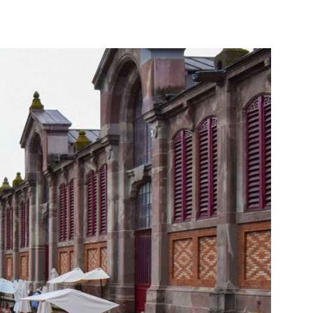
ia
Google Flight
ia
Top 10 | Le Nostre Classifiche
Elenco Stati del Mondo
Vacanza Rovinata
Mimom Magazine
Viaggi invernali al caldo: 5 idee per
quest'anno
La storia di Veronica, da Blogger a CEO di
successo
Navigare nelle Storie: L'Impatto dei Blog
di Viaggio sul Tur
Viaggi di Lusso: Esplora il Mondo con