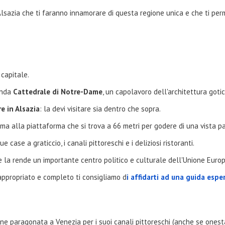
 Alsazia che ti faranno innamorare di questa regione unica e che ti pe
 capitale.
enda
Cattedrale di Notre-Dame
, un capolavoro dell'architettura goti
e in Alsazia
: la devi visitare sia dentro che sopra.
 cima alla piattaforma che si trova a 66 metri per godere di una vista p
sue case a graticcio, i canali pittoreschi e i deliziosi ristoranti.
e la rende un importante centro politico e culturale dell'Unione Euro
ppropriato e completo ti consigliamo d
i affidarti ad una guida espe
a
iene paragonata a Venezia per i suoi canali pittoreschi (anche se one