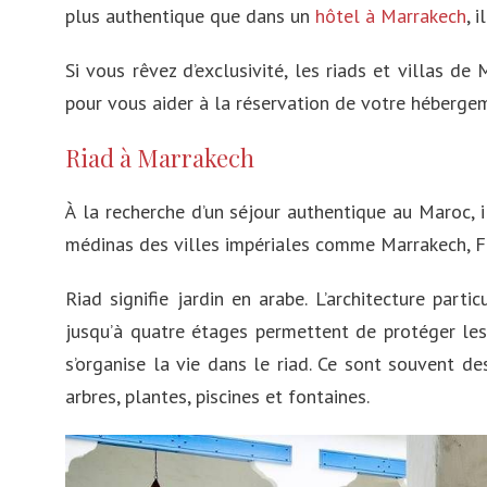
plus authentique que dans un
hôtel à Marrakech
, 
Russie
Si vous rêvez d’exclusivité, les riads et villas d
République Tchèque
pour vous aider à la réservation de votre héberge
Irlande
Riad à Marrakech
Pologne
À la recherche d’un séjour authentique au Maroc, 
Suisse
médinas des villes impériales comme Marrakech, F
Autriche
Riad signifie jardin en arabe. L’architecture part
Islande
jusqu’à quatre étages permettent de protéger les h
Danemark
s’organise la vie dans le riad. Ce sont souvent de
arbres, plantes, piscines et fontaines.