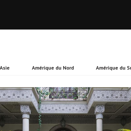
Asie
Amérique du Nord
Amérique du S
Thailande
Etats-Unis
Brésil
Vietnam
Mexique
Pérou
Taiwan
Canada
Colombie
Inde
Costa Rica
Argentine
Myanmar (Ex-Birmanie)
Cuba
Bolivie