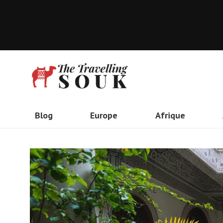
Blog
Europe
Afrique
Angleterre
Kenya
Pays-Bas
Ethiopie
Italie
Maroc
France
Algérie
Espagne
Tanzanie