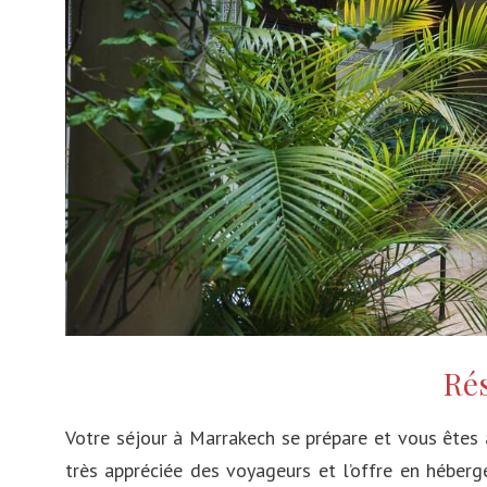
Malte
Réunion
Portugal
Cote d'Ivoire
Grèce
Egypte
Belgique
Tunisie
Roumanie
Madagascar
Norvège
Slovénie
Hongrie
Rés
Suède
Votre séjour à Marrakech se prépare et vous êtes 
Allemagne
très appréciée des voyageurs et l’offre en héberge
Turquie