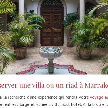
Japon
Les Antilles
Corée du Sud
Maldives
Émirats arabes unis
Philippines
Indonésie
Malaisie
Chine
erver une villa ou un riad à Marra
Mongolie
à la recherche d’une expérience qui rendra votre
voyage a
ment est large et variée : villa, riad, hôtel, Airbnb ou e