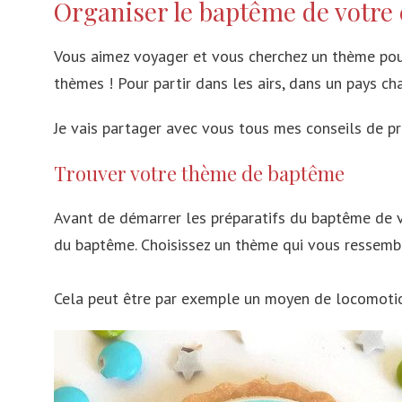
Organiser le baptême de votre 
Pays-Bas
Ethiopie
Italie
Maroc
Vous aimez voyager et vous cherchez un thème pour 
thèmes ! Pour partir dans les airs, dans un pays c
France
Algérie
Je vais partager avec vous tous mes conseils de pr
Espagne
Tanzanie
Malte
Réunion
Trouver votre thème de baptême
Portugal
Cote d'Ivoire
Avant de démarrer les préparatifs du baptême de vot
Grèce
Egypte
du baptême. Choisissez un thème qui vous ressembl
Belgique
Tunisie
Cela peut être par exemple un moyen de locomotio
Roumanie
Madagascar
Norvège
Slovénie