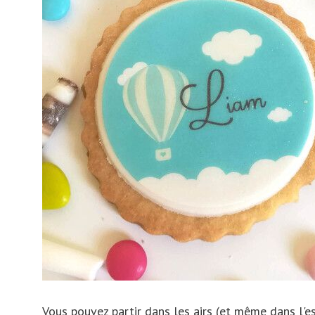
Hongrie
Suède
Allemagne
Turquie
Russie
République Tchèque
Irlande
Pologne
Suisse
Autriche
Islande
Vous pouvez partir dans les airs (et même dans l'e