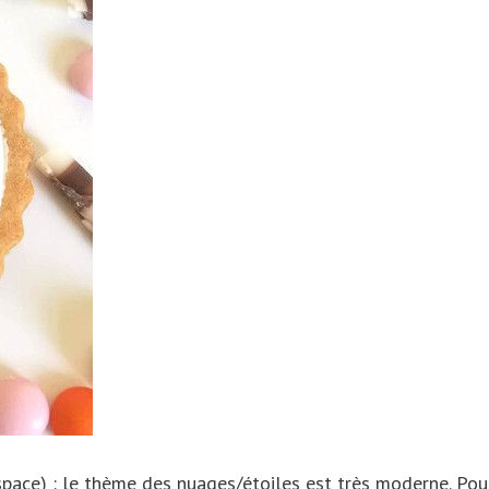
Chine
Mongolie
space) : le thème des nuages/étoiles est très moderne. Pour