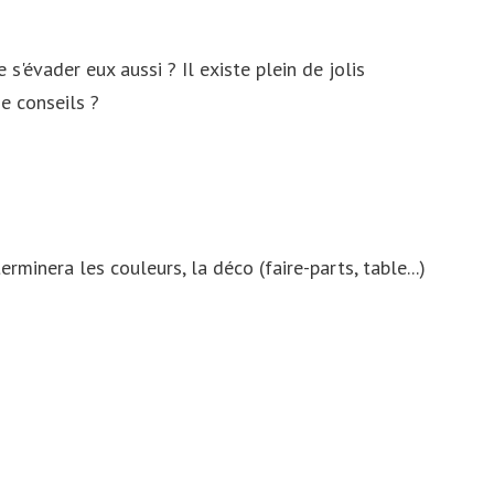
Astuces pour préparer ses vacances
Australie
Google Flights
évader eux aussi ? Il existe plein de jolis
e conseils ?
Liste des pays par ordre alphabetique
Obtenir un visa en ligne: HandyVisas.com
est-il fiable?
Souvenirs de vacances uniques
minera les couleurs, la déco (faire-parts, table...)