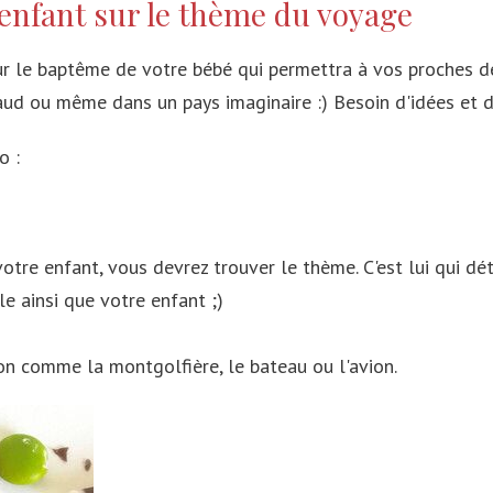
enfant sur le thème du voyage
Vietnam
Mexique
Pérou
Taiwan
Canada
Colombie
le baptême de votre bébé qui permettra à vos proches de s'
haud ou même dans un pays imaginaire :) Besoin d'idées et d
Inde
Costa Rica
Argentine
o :
Myanmar (Ex-Birmanie)
Cuba
Bolivie
Japon
Les Antilles
Corée du Sud
re enfant, vous devrez trouver le thème. C'est lui qui déter
Maldives
e ainsi que votre enfant ;)
Émirats arabes unis
n comme la montgolfière, le bateau ou l'avion.
Philippines
Indonésie
Malaisie