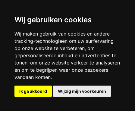
Wij gebruiken cookies
Europa
Wij maken gebruik van cookies en andere
tracking-technologieën om uw surfervaring
Afrika
op onze website te verbeteren, om
gepersonaliseerde inhoud en advertenties te
Azië
tonen, om onze website verkeer te analyseren
en om te begrijpen waar onze bezoekers
Noord-Amerika
vandaan komen.
Zuid-Amerika
Ik ga akkoord
Wijzig mijn voorkeuren
Oceanië
Reistips