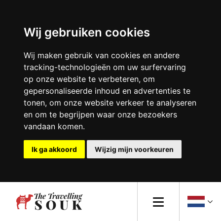
Wij gebruiken cookies
Europa
Wij maken gebruik van cookies en andere
tracking-technologieën om uw surfervaring
Afrika
op onze website te verbeteren, om
gepersonaliseerde inhoud en advertenties te
Azië
tonen, om onze website verkeer te analyseren
en om te begrijpen waar onze bezoekers
Noord-Amerika
vandaan komen.
Zuid-Amerika
Ik ga akkoord
Wijzig mijn voorkeuren
Oceanië
Reistips