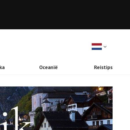
ka
Oceanië
Reistips
Inspiratie
Nieuw Zeeland
Vaccinaties en Medicatie
Australië
TOP 10 Lijstjes
Pacifische Eilanden
Voorbereiding en Uitvoering
Google Flights