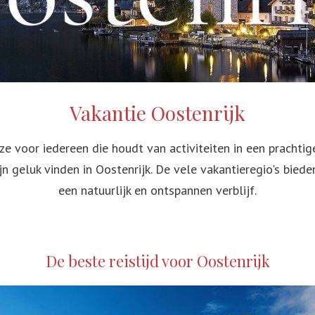
gkong
Unieke excu
nssiberië Express
Aruba
elijksreis naar de Malediven
Guatemala
Vakantie Oostenrijk
eukste gratis activiteiten in Dubai
Bolivia
an
uze voor iedereen die houdt van activiteiten in een pracht
na
jn geluk vinden in Oostenrijk. De vele vakantieregio's bie
een natuurlijk en ontspannen verblijf.
De beste reistijd voor Oostenrijk