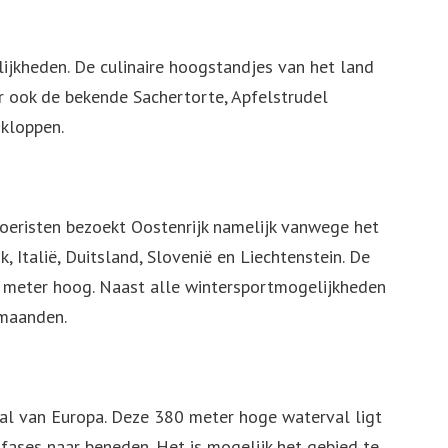
ijkheden. De culinaire hoogstandjes van het land
r ook de bekende Sachertorte, Apfelstrudel
 kloppen.
toeristen bezoekt Oostenrijk namelijk vanwege het
, Italië, Duitsland, Slovenië en Liechtenstein. De
10 meter hoog. Naast alle wintersportmogelijkheden
rmaanden.
val van Europa. Deze 380 meter hoge waterval ligt
 fases naar beneden. Het is mogelijk het gebied te