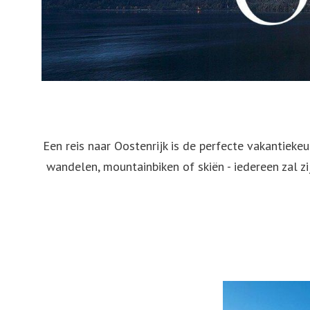
Malta
Egypte
Hon
Portugal
Madagaskar
Tra
Griekenland
Huw
België
De l
Oostenrijk
Jap
Een reis naar Oostenrijk is de perfecte vakantieke
Duitsland
Chi
wandelen, mountainbiken of skiën - iedereen zal zi
Turkije
Zwitserland
Zweden
Tsjechie
Rusland