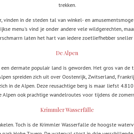
trekken.
ur, vinden in de steden tal van winkel- en amusementsmogel
rijkse menu's vind je onder andere vele wildgerechten, maa
rschmarrn laten het hart van iedere zoetliefhebber sneller
De Alpen
 een dermate populair land is geworden. Het gros van de 
en spreiden zich uit over Oostenrijk, Zwitserland, Frankrijk
ich in de Alpen. Deze reusachtige berg is maar liefst 4.8
e Alpen ook prachtige wandelroutes voor tijdens de zome
Krimmler Wasserfälle
nkelen. Toch is de Krimmler Wasserfalle de hoogste water
e park Hohe Tauern. De waterval stort in drie verschillende