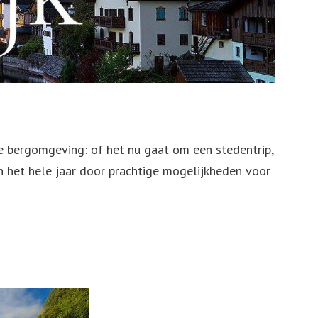
rsies op Curaçao
Sportreizen
Alfabetische Landenlijst
Gestrand in het buitenland: wat als er
iets mis gaat?
De Vakantiebank
ige bergomgeving: of het nu gaat om een stedentrip,
Visa en Legalisaties
den het hele jaar door prachtige mogelijkheden voor