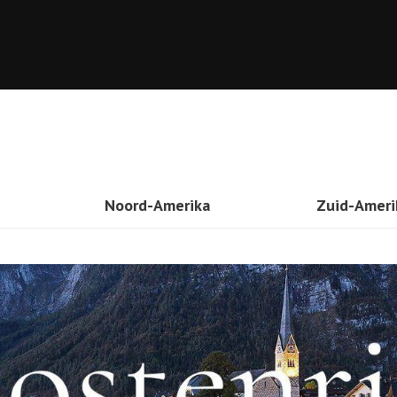
Noord-Amerika
Zuid-Ameri
onesie
Verenigde Staten
Brazilië
wan
Mexico
Peru
iland
Canada
Curaçao
tnam
Costa Rica
Patagonië
a
Cuba
St. Maarten