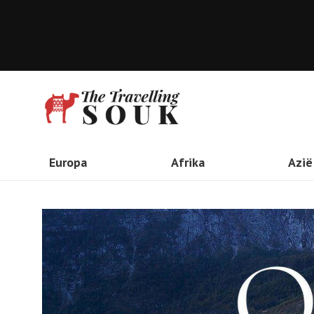
Europa
Afrika
Azië
Verenigd Koninkrijk
Kenia
Ind
Nederland
Zuid Afrika
Tai
Italië
Ethiopie
Tha
Frankrijk
Marokko
Vie
Spanje
Tanzania
Indi