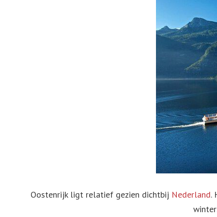
Noorwegen
De schitterende watervallen van IJsland
Denemarken
IJsland
Polen
Hoogste bergen Europa
Ierland
RoemeniÃ«
Oostenrijk ligt relatief gezien dichtbij
Nederland
.
winter