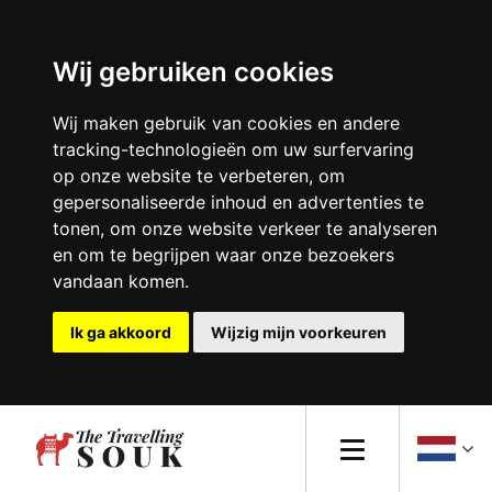
Wij gebruiken cookies
Europa
Wij maken gebruik van cookies en andere
tracking-technologieën om uw surfervaring
Afrika
op onze website te verbeteren, om
gepersonaliseerde inhoud en advertenties te
Azië
tonen, om onze website verkeer te analyseren
en om te begrijpen waar onze bezoekers
Noord-Amerika
vandaan komen.
Zuid-Amerika
Ik ga akkoord
Wijzig mijn voorkeuren
Oceanië
Reistips