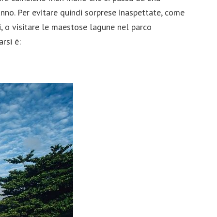
MoltoUomo.it
nno. Per evitare quindi sorprese inaspettate, come
, o visitare le maestose lagune nel parco
Souvenir dal Mondo per le Vacanze
rsi è: