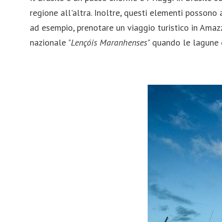
Slovenia
regione all'altra. Inoltre, questi elementi posson
ad esempio, prenotare un viaggio turistico in Amaz
Svezia
nazionale "
Lençóis Maranhenses
" quando le lagune 
Germania
Balcani
Islanda
Irlanda
Polonia
Danimarca
Svizzera