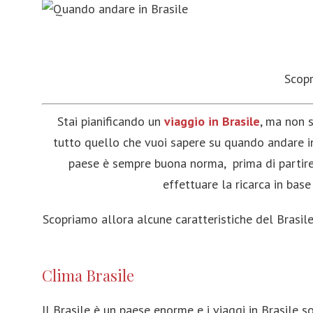
Italia
Sud Africa
Taiwan
Francia
Etiopia
Thailandia
Regno Unito
Marocco
Vietnam
Scopr
Spagna
Namibia
India
Stai pianificando un
viaggio in Brasile
, ma non 
Malta
Egitto
Myanmar
tutto quello che vuoi sapere su quando andare in 
Portogallo
Tunisia
Hong Kong
paese è sempre buona norma, prima di partire 
effettuare la ricarca in base
Grecia
Madagascar
Maldive
Belgio
Filippine
Scopriamo allora alcune caratteristiche del Brasile
Austria
Giappone
Romania
Cambogia
Clima Brasile
Norvegia
Il Brasile è un paese enorme e i viaggi in Brasile 