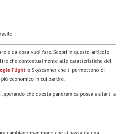
ia
Google Flight
ia
Top 10 | Le Nostre Classifiche
Elenco Stati del Mondo
rasile
Vacanza Rovinata
e e da cosa vuoi fare. Scopri in questo articolo
Mimom Magazine
oltre che contestualmente alle caratteristiche del
Viaggi invernali al caldo: 5 idee per
ogle Flight
o Skyscanner che ti permettono di
quest'anno
 più economico in cui partire.
La storia di Veronica, da Blogger a CEO di
ali, sperando che questa panoramica possa aiutarti a
successo
Navigare nelle Storie: L'Impatto dei Blog
di Viaggio sul Tur
Viaggi di Lusso: Esplora il Mondo con
ultura cambiano man mano che si passa da una