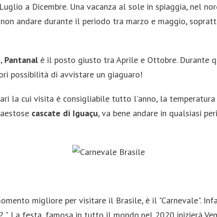
Luglio a Dicembre. Una vacanza al sole in spiaggia, nel nord
le non andare durante il periodo tra marzo e maggio, soprat
i,
Pantanal
è il posto giusto tra Aprile e Ottobre. Durante qu
i possibilità di avvistare un giaguaro!
ari la cui visita è consigliabile tutto l'anno, la temperatu
 maestose
cascate di Iguaçu
, va bene andare in qualsiasi per
omento migliore per visitare il Brasile, è il "Carnevale". In
o? ". La festa, famosa in tutto il mondo,nel 2020 inizierà 