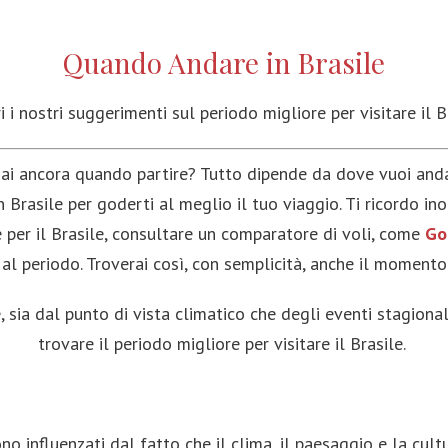
Messico
Perù
Austral
Quando Andare in Brasile
Canada
Colombia
Polines
Costa Rica
Bolivia
i i nostri suggerimenti sul periodo migliore per visitare il B
Guadalupa
sai ancora quando partire? Tutto dipende da dove vuoi andar
Brasile per goderti al meglio il tuo viaggio. Ti ricordo in
per il Brasile, consultare un comparatore di voli, come
Go
 al periodo. Troverai così, con semplicità, anche il momento
, sia dal punto di vista climatico che degli eventi stagion
trovare il periodo migliore per visitare il Brasile.
sono influenzati dal fatto che il clima, il paesaggio e la c