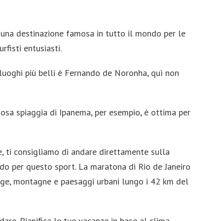
e una destinazione famosa in tutto il mondo per le
fisti entusiasti.
 luoghi più belli è Fernando de Noronha, quì non
mosa spiaggia di Ipanema, per esempio, è ottima per
te, ti consigliamo di andare direttamente sulla
ndo per questo sport. La maratona di Rio de Janeiro
agge, montagne e paesaggi urbani lungo i 42 km del
dare. Pianifica le tue vacanze in base al clima