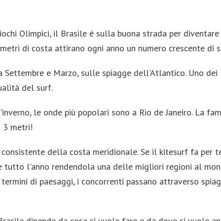
chi Olimpici, il Brasile è sulla buona strada per diventar
metri di costa attirano ogni anno un numero crescente di sur
ra Settembre e Marzo, sulle spiagge dell'Atlantico. Uno dei
alità del surf.
'inverno, le onde più popolari sono a Rio de Janeiro. La fa
a 3 metri!
ù consistente della costa meridionale. Se il kitesurf fa per 
te tutto l'anno rendendola una delle migliori regioni al mo
termini di paesaggi, i concorrenti passano attraverso spi
 Brasile dipende da cosa si vuole fare e da dove si vuole an