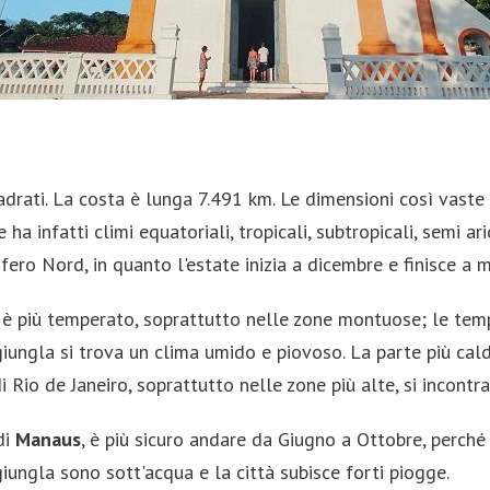
quadrati. La costa è lunga 7.491 km. Le dimensioni così vast
e ha infatti climi equatoriali, tropicali, subtropicali, semi a
fero Nord, in quanto l'estate inizia a dicembre e finisce a 
ud è più temperato, soprattutto nelle zone montuose; le tem
giungla si trova un clima umido e piovoso. La parte più cal
Rio de Janeiro, soprattutto nelle zone più alte, si incontr
di
Manaus
, è più sicuro andare da Giugno a Ottobre, perc
giungla sono sott'acqua e la città subisce forti piogge.