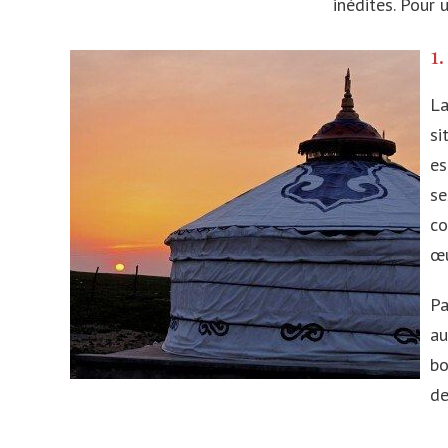
inédites. Pour 
Malte
Réunion
1
Portugal
Cote d'Ivoire
L
Grèce
Egypte
si
Belgique
Tunisie
es
se
Roumanie
Madagascar
co
Norvège
œu
Slovénie
Pa
Hongrie
au
Suède
bo
de
Allemagne
Turquie