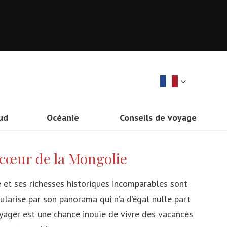
ud
Océanie
Conseils de voyage
Idées vacances
Nouvelle-Zélande
 cœur de la Mongolie
Astuces pour préparer ses vacances
Australie
Google Flights
 et ses richesses historiques incomparables sont
ularise par son panorama qui n’a d’égal nulle part
Liste des pays par ordre alphabetique
voyager est une chance inouïe de vivre des vacances
Obtenir un visa en ligne: HandyVisas.com