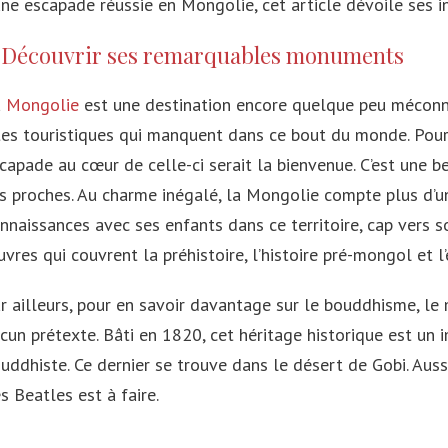
une escapade réussie en Mongolie, cet article dévoile ses 
Japon
Les Antilles
. Découvrir ses remarquables monuments
Corée du Sud
a
Mongolie
est une destination encore quelque peu méconnu
Maldives
tes touristiques qui manquent dans ce bout du monde. Pour 
Émirats arabes unis
capade au cœur de celle-ci serait la bienvenue. C’est une 
s proches. Au charme inégalé, la Mongolie compte plus d’un
Philippines
nnaissances avec ses enfants dans ce territoire, cap vers 
Indonésie
vres qui couvrent la préhistoire, l’histoire pré-mongol et 
Malaisie
r ailleurs, pour en savoir davantage sur le bouddhisme, 
Chine
cun prétexte. Bâti en 1820, cet héritage historique est un 
Mongolie
uddhiste. Ce dernier se trouve dans le désert de Gobi. Auss
s Beatles est à faire.