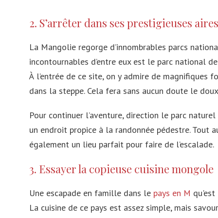
Russie
2. S’arrêter dans ses prestigieuses aire
République Tchèque
La Mangolie regorge d’innombrables parcs nationaux
Irlande
incontournables d’entre eux est le parc national de
À l’entrée de ce site, on y admire de magnifiques
Pologne
dans la steppe. Cela fera sans aucun doute le doux 
Suisse
Pour continuer l’aventure, direction le parc nature
Autriche
un endroit propice à la randonnée pédestre. Tout au
Islande
également un lieu parfait pour faire de l’escalade.
Danemark
3. Essayer la copieuse cuisine mongole
Une escapade en famille dans le
pays en M
qu'est 
La cuisine de ce pays est assez simple, mais savour