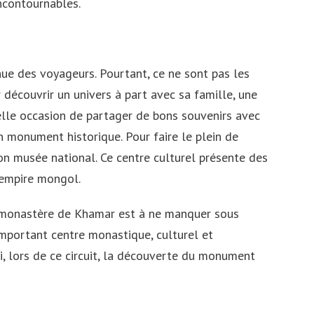
incontournables.
est-il fiable?
Souvenirs de vacances uniques
e des voyageurs. Pourtant, ce ne sont pas les
découvrir un univers à part avec sa famille, une
belle occasion de partager de bons souvenirs avec
 monument historique. Pour faire le plein de
son musée national. Ce centre culturel présente des
l’empire mongol.
le monastère de Khamar est à ne manquer sous
important centre monastique, culturel et
i, lors de ce circuit, la découverte du monument