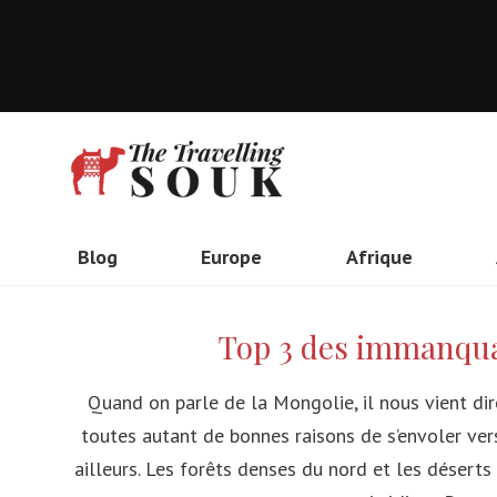
Blog
Europe
Afrique
Angleterre
Kenya
Top 3 des immanquab
Pays-Bas
Ethiopie
Italie
Maroc
Quand on parle de la Mongolie, il nous vient di
toutes autant de bonnes raisons de s’envoler vers
France
Algérie
ailleurs. Les forêts denses du nord et les déserts
Espagne
Tanzanie