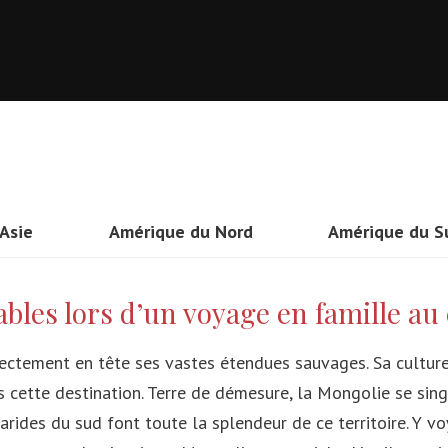
Asie
Amérique du Nord
Amérique du S
Thailande
Etats-Unis
Brésil
les lors d’un voyage en famille au
Vietnam
Mexique
Pérou
Taiwan
Canada
Colombie
rectement en tête ses vastes étendues sauvages. Sa culture
 cette destination. Terre de démesure, la Mongolie se sing
Inde
Costa Rica
Argentine
 arides du sud font toute la splendeur de ce territoire. Y 
Myanmar (Ex-Birmanie)
Cuba
Bolivie