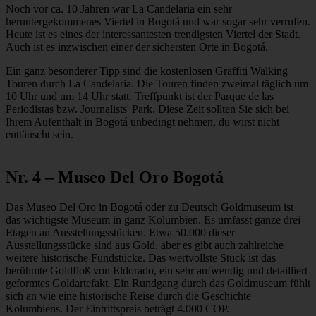
Noch vor ca. 10 Jahren war La Candelaria ein sehr
heruntergekommenes Viertel in Bogotá und war sogar sehr verrufen.
Heute ist es eines der interessantesten trendigsten Viertel der Stadt.
Auch ist es inzwischen einer der sichersten Orte in Bogotá.
Ein ganz besonderer Tipp sind die kostenlosen Graffiti Walking
Touren durch La Candelaria. Die Touren finden zweimal täglich um
10 Uhr und um 14 Uhr statt. Treffpunkt ist der Parque de las
Periodistas bzw. Journalists' Park. Diese Zeit sollten Sie sich bei
Ihrem Aufenthalt in Bogotá unbedingt nehmen, du wirst nicht
enttäuscht sein.
Nr. 4 – Museo Del Oro Bogotá
Das Museo Del Oro in Bogotá oder zu Deutsch Goldmuseum ist
das wichtigste Museum in ganz Kolumbien. Es umfasst ganze drei
Etagen an Ausstellungsstücken. Etwa 50.000 dieser
Ausstellungsstücke sind aus Gold, aber es gibt auch zahlreiche
weitere historische Fundstücke. Das wertvollste Stück ist das
berühmte Goldfloß von Eldorado, ein sehr aufwendig und detailliert
geformtes Goldartefakt. Ein Rundgang durch das Goldmuseum fühlt
sich an wie eine historische Reise durch die Geschichte
Kolumbiens. Der Eintrittspreis beträgt 4.000 COP.