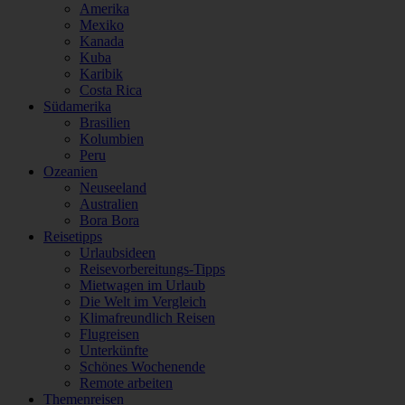
Amerika
Mexiko
Kanada
Kuba
Karibik
Costa Rica
Südamerika
Brasilien
Kolumbien
Peru
Ozeanien
Neuseeland
Australien
Bora Bora
Reisetipps
Urlaubsideen
Reisevorbereitungs-Tipps
Mietwagen im Urlaub
Die Welt im Vergleich
Klimafreundlich Reisen
Flugreisen
Unterkünfte
Schönes Wochenende
Remote arbeiten
Themenreisen