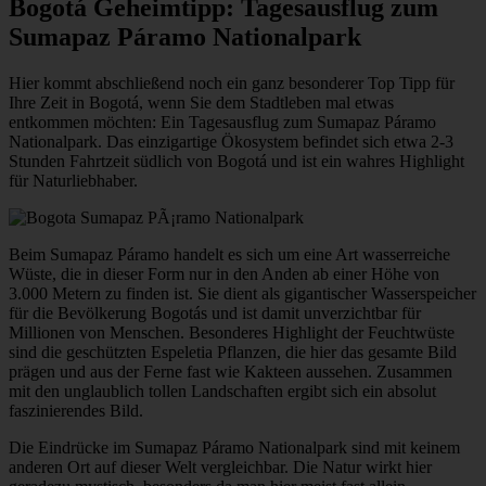
Bogotá Geheimtipp: Tagesausflug zum
Sumapaz Páramo Nationalpark
Hier kommt abschließend noch ein ganz besonderer Top Tipp für
Ihre Zeit in Bogotá, wenn Sie dem Stadtleben mal etwas
entkommen möchten: Ein Tagesausflug zum Sumapaz Páramo
Nationalpark. Das einzigartige Ökosystem befindet sich etwa 2-3
Stunden Fahrtzeit südlich von Bogotá und ist ein wahres Highlight
für Naturliebhaber.
Beim Sumapaz Páramo handelt es sich um eine Art wasserreiche
Wüste, die in dieser Form nur in den Anden ab einer Höhe von
3.000 Metern zu finden ist. Sie dient als gigantischer Wasserspeicher
für die Bevölkerung Bogotás und ist damit unverzichtbar für
Millionen von Menschen. Besonderes Highlight der Feuchtwüste
sind die geschützten Espeletia Pflanzen, die hier das gesamte Bild
prägen und aus der Ferne fast wie Kakteen aussehen. Zusammen
mit den unglaublich tollen Landschaften ergibt sich ein absolut
faszinierendes Bild.
Die Eindrücke im Sumapaz Páramo Nationalpark sind mit keinem
anderen Ort auf dieser Welt vergleichbar. Die Natur wirkt hier