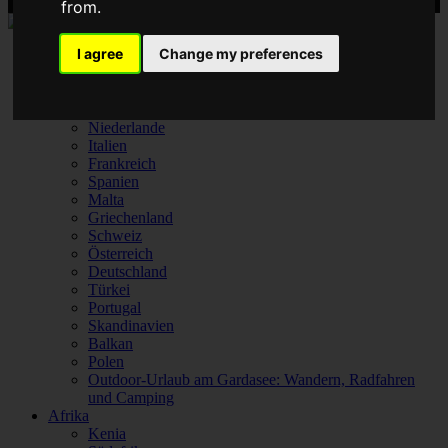
from.
I agree
Change my preferences
Europa
Vereinigtes Königreich
Niederlande
Italien
Frankreich
Spanien
Malta
Griechenland
Schweiz
Österreich
Deutschland
Türkei
Portugal
Skandinavien
Balkan
Polen
Outdoor-Urlaub am Gardasee: Wandern, Radfahren
und Camping
Afrika
Kenia