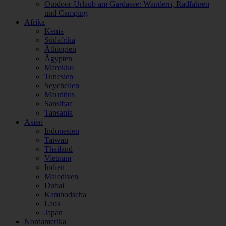
Outdoor-Urlaub am Gardasee: Wandern, Radfahren
und Camping
Afrika
Kenia
Südafrika
Äthiopien
Ägypten
Marokko
Tunesien
Seychellen
Mauritius
Sansibar
Tansania
Asien
Indonesien
Taiwan
Thailand
Vietnam
Indien
Malediven
Dubai
Kambodscha
Laos
Japan
Nordamerika