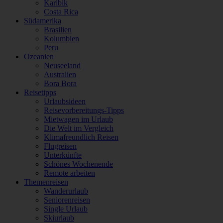
Karibik
Costa Rica
Südamerika
Brasilien
Kolumbien
Peru
Ozeanien
Neuseeland
Australien
Bora Bora
Reisetipps
Urlaubsideen
Reisevorbereitungs-Tipps
Mietwagen im Urlaub
Die Welt im Vergleich
Klimafreundlich Reisen
Flugreisen
Unterkünfte
Schönes Wochenende
Remote arbeiten
Themenreisen
Wanderurlaub
Seniorenreisen
Single Urlaub
Skiurlaub