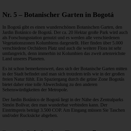
Nr. 5 – Botanischer Garten in Bogotá
In Bogotá gibt es einen wunderschönen Botanischen Garten, den
Jardin Botánico de Bogotá. Der ca. 20 Hektar große Park wird auch
als Forschungsstation genutzt und es werden alle verschiedenen
Vegetationszonen Kolumbiens dargestellt. Hier finden über 5.000
verschiedene Orchideen Platz und auch die weitere Flora ist sehr
umfangreich, denn immerhin ist Kolumbien das zweit artenreichste
Land unseres Planeten.
Es ist schon bemerkenswert, dass sich der Botanische Garten mitten
in der Stadt befindet und man sich trotzdem teils wie in der großen
freien Natur fühlt. Ein Spaziergang durch die grüne Zone Bogotás
bietet daher eine tolle Abwechslung zu den anderen
Sehenswürdigkeiten der Metropole.
Der Jardin Botánico de Bogotá liegt in der Nähe des Zentralparks
Simón Bolívar, den man wunderbar verbinden kann. Der
Eintrittspreis beträgt 3.500 COP. Am Eingang müssen Sie Taschen
und/oder Rucksäcke abgeben.