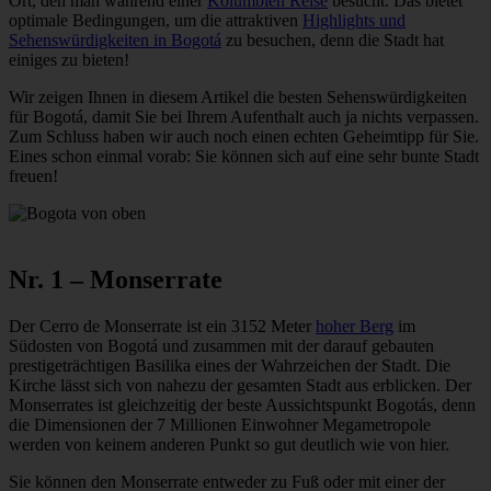
Ort, den man während einer
Kolumbien Reise
besucht. Das bietet
optimale Bedingungen, um die attraktiven
Highlights und
Sehenswürdigkeiten in Bogotá
zu besuchen, denn die Stadt hat
einiges zu bieten!
Wir zeigen Ihnen in diesem Artikel die besten Sehenswürdigkeiten
für Bogotá, damit Sie bei Ihrem Aufenthalt auch ja nichts verpassen.
Zum Schluss haben wir auch noch einen echten Geheimtipp für Sie.
Eines schon einmal vorab: Sie können sich auf eine sehr bunte Stadt
freuen!
Nr. 1 – Monserrate
Der Cerro de Monserrate ist ein 3152 Meter
hoher Berg
im
Südosten von Bogotá und zusammen mit der darauf gebauten
prestigeträchtigen Basilika eines der Wahrzeichen der Stadt. Die
Kirche lässt sich von nahezu der gesamten Stadt aus erblicken. Der
Monserrates ist gleichzeitig der beste Aussichtspunkt Bogotás, denn
die Dimensionen der 7 Millionen Einwohner Megametropole
werden von keinem anderen Punkt so gut deutlich wie von hier.
Sie können den Monserrate entweder zu Fuß oder mit einer der