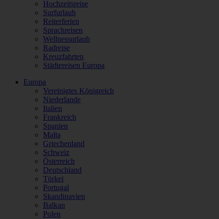
Hochzeitsreise
Surfurlaub
Reiterferien
Sprachreisen
Wellnessurlaub
Radreise
Kreuzfahrten
Städtereisen Europa
Europa
Vereinigtes Königreich
Niederlande
Italien
Frankreich
Spanien
Malta
Griechenland
Schweiz
Österreich
Deutschland
Türkei
Portugal
Skandinavien
Balkan
Polen