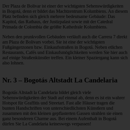
Der Plaza de Bolivar ist einer der wichtigsten Sehenswürdigkeiten
in Bogotá, denn er bildet das Machtzentrum Kolumbiens. An diesem
Platz befinden sich gleich mehrere bedeutsame Gebäude: Das
Kapitol, das Rathaus, der Justizpalast sowie mit der Catedral
Primada de Colombia die größte Kathedrale Kolumbiens.
Neben den prunkvollen Gebäuden verläuft auch die Carrera 7 direkt
am Plaza de Bolivars vorbei. Sie ist eine der wichtigsten
Fußgängerzonen bzw. Einkaufsstraßen in Bogotá. Neben etlichen
Restaurants, Cafés und Einkaufsmöglichkeiten werden Sie hier auch
auf einige Straßenkünstler treffen. Ein kleiner Spaziergang kann sich
also lohnen.
Nr. 3 – Bogotás Altstadt La Candelaria
Bogotás Altstadt la Candelaria bildet gleich viele
Sehenswürdigkeiten der Stadt auf einmal ab, denn es ist ein wahrer
Hotspot für Graffitis und Streetart. Fast alle Häuser tragen die
bunten Handschriften von unterschiedlichsten Künstlern und
zusammen mit den kleinen gepflasterten Gassen strahlen sie einen
ganz besonderen Charme aus. Bei einem Aufenthalt in Bogotá
dürfen Sie La Candelaria keineswegs verpassen!