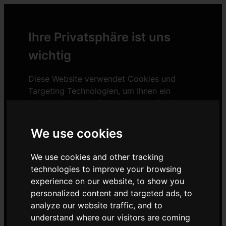
Ihre Privatsphäre ist uns
wichtig
Diese Website verwendet Cookies und
Targeting Technologien, um Ihnen ein
besseres Internet-Erlebnis zu ermöglichen
und die Werbung, die Sie sehen, besser an
Ihre Bedürfnisse anzupassen. Diese
We use cookies
Technologien nutzen wir außerdem, um
Ergebnisse zu messen, um zu verstehen,
We use cookies and other tracking
woher unsere Besucher kommen oder um
technologies to improve your browsing
unsere Website weiter zu entwickeln.
experience on our website, to show you
personalized content and targeted ads, to
Alle akzeptieren
Einstellungen ändern
analyze our website traffic, and to
understand where our visitors are coming